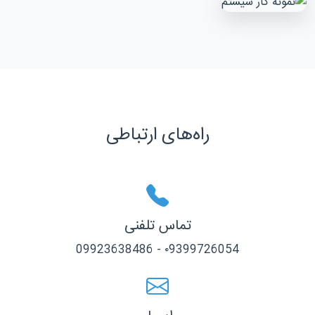
راه‌های ارتباطی
تماس تلفنی
۰9399726054 - 09923638486