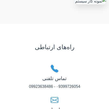
راه‌های ارتباطی
تماس تلفنی
۰9399726054 - 09923638486