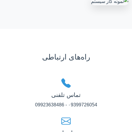
راه‌های ارتباطی
تماس تلفنی
۰9399726054 - 09923638486