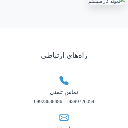
راه‌های ارتباطی
تماس تلفنی
۰9399726054 - 09923638486