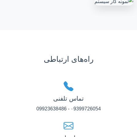
راه‌های ارتباطی
تماس تلفنی
۰9399726054 - 09923638486