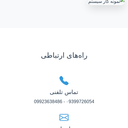
راه‌های ارتباطی
تماس تلفنی
۰9399726054 - 09923638486