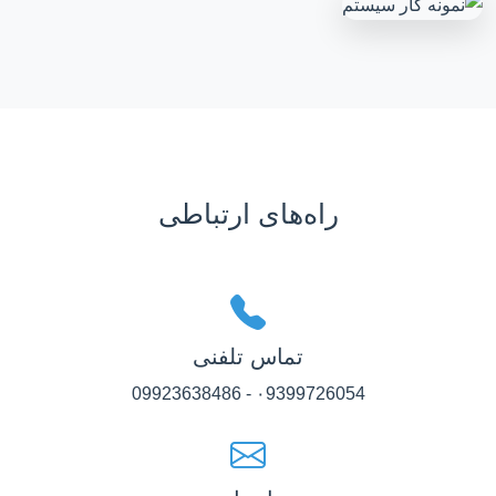
راه‌های ارتباطی
تماس تلفنی
۰9399726054 - 09923638486