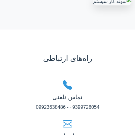
راه‌های ارتباطی
تماس تلفنی
۰9399726054 - 09923638486