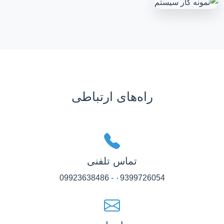
راه‌های ارتباطی
تماس تلفنی
۰9399726054 - 09923638486