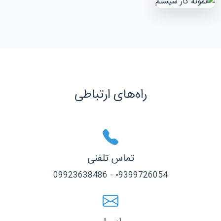
راه‌های ارتباطی
تماس تلفنی
۰9399726054 - 09923638486