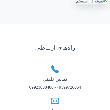
راه‌های ارتباطی
تماس تلفنی
۰9399726054 - 09923638486