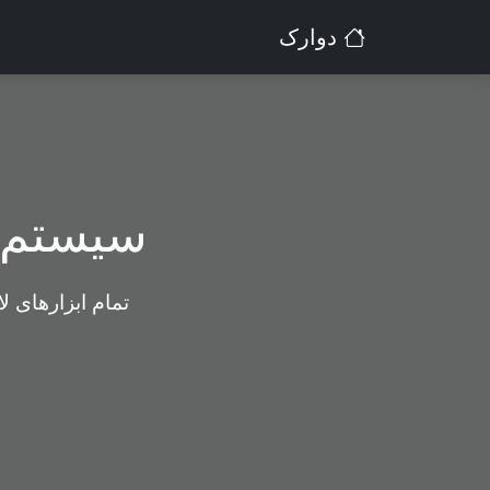
دوارک
سیستم م
تمام ابزارهای ل