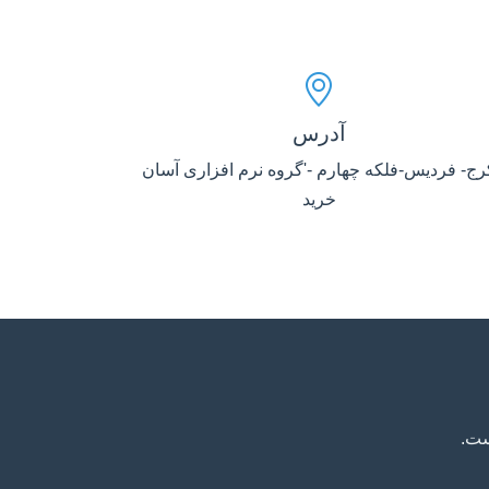
آدرس
رج- فردیس-فلکه چهارم -'گروه نرم افزاری آسان
خرید