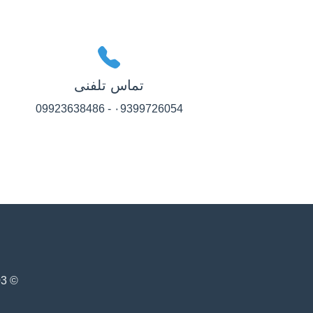
تماس تلفنی
۰9399726054 - 09923638486
© 1403 - سیستم مدیریت آگهی‌های املاک دوارک. تمامی حقوق محفوظ است.