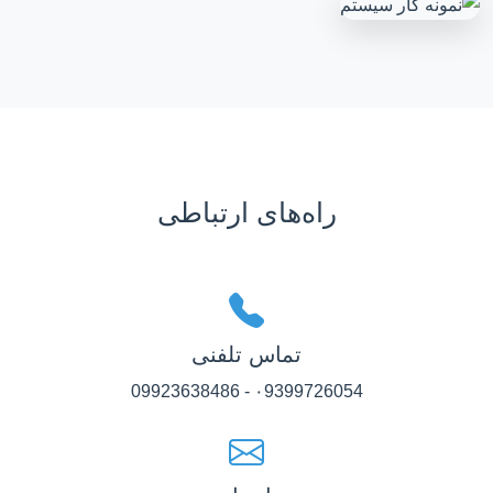
راه‌های ارتباطی
تماس تلفنی
۰9399726054 - 09923638486