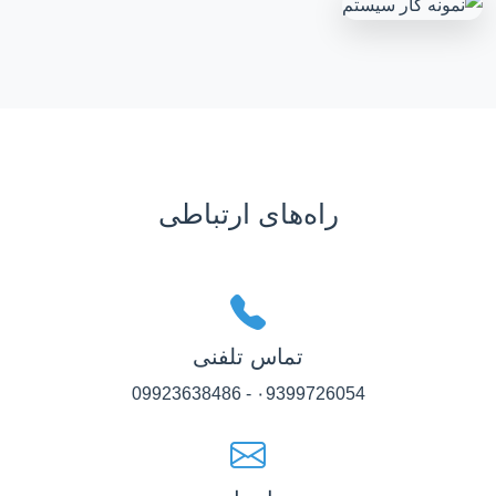
راه‌های ارتباطی
تماس تلفنی
۰9399726054 - 09923638486