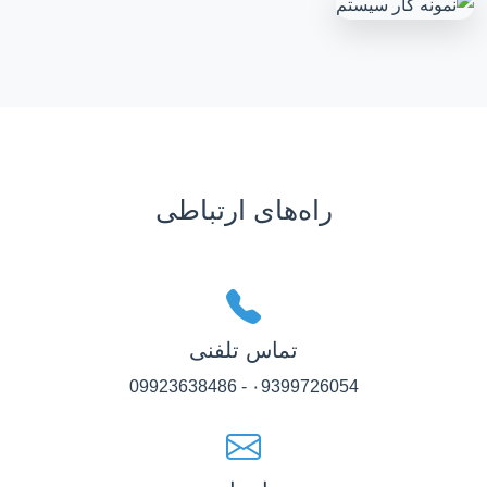
راه‌های ارتباطی
تماس تلفنی
۰9399726054 - 09923638486