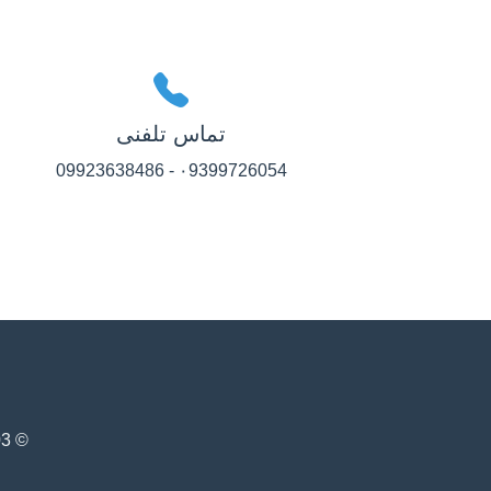
تماس تلفنی
۰9399726054 - 09923638486
© 1403 - سیستم مدیریت آگهی‌های املاک دوارک. تمامی حقوق محفوظ است.