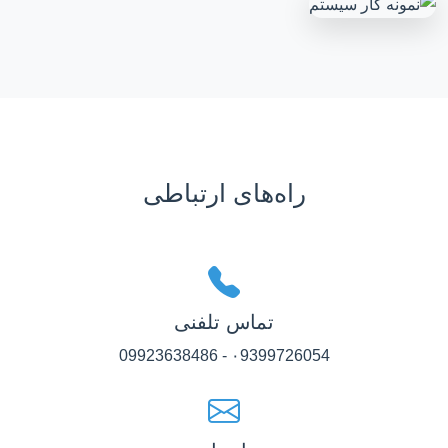
راه‌های ارتباطی
تماس تلفنی
۰9399726054 - 09923638486