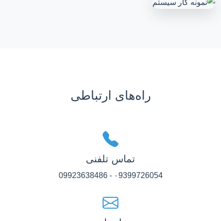
راه‌های ارتباطی
تماس تلفنی
۰9399726054 - 09923638486