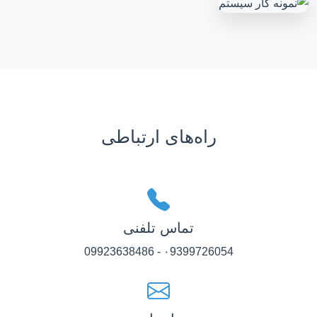
راه‌های ارتباطی
تماس تلفنی
۰9399726054 - 09923638486