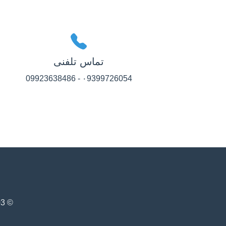
تماس تلفنی
۰9399726054 - 09923638486
© 1403 - سیستم مدیریت آگهی‌های املاک دوارک. تمامی حقوق محفوظ است.