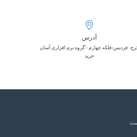
آدرس
رج- فردیس-فلکه چهارم -'گروه نرم افزاری آسان
خرید