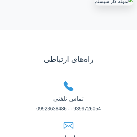
راه‌های ارتباطی
تماس تلفنی
۰9399726054 - 09923638486