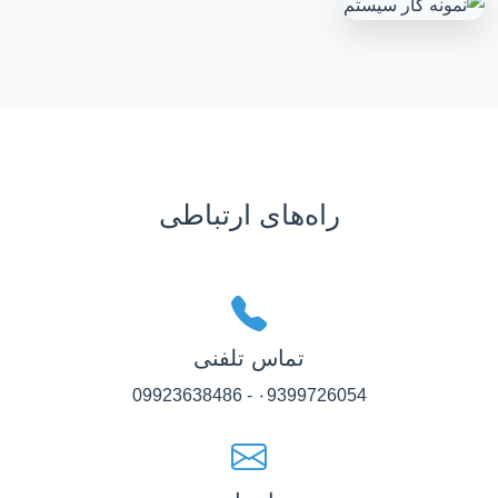
راه‌های ارتباطی
تماس تلفنی
۰9399726054 - 09923638486