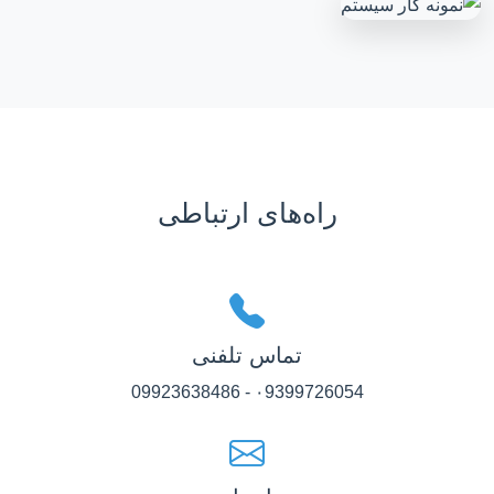
راه‌های ارتباطی
تماس تلفنی
۰9399726054 - 09923638486