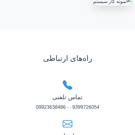
راه‌های ارتباطی
تماس تلفنی
۰9399726054 - 09923638486