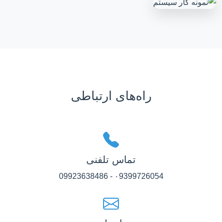
راه‌های ارتباطی
تماس تلفنی
۰9399726054 - 09923638486