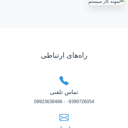
راه‌های ارتباطی
تماس تلفنی
۰9399726054 - 09923638486