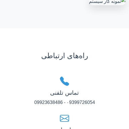
راه‌های ارتباطی
تماس تلفنی
۰9399726054 - 09923638486