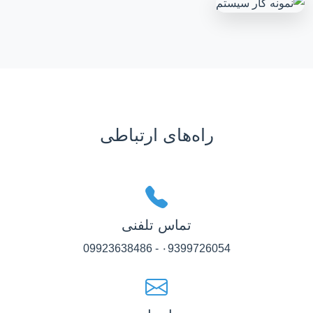
راه‌های ارتباطی
تماس تلفنی
۰9399726054 - 09923638486