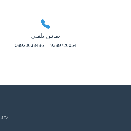
تماس تلفنی
۰9399726054 - 09923638486
© 1403 - سیستم مدیریت آگهی‌های املاک دوارک. تمامی حقوق محفوظ است.