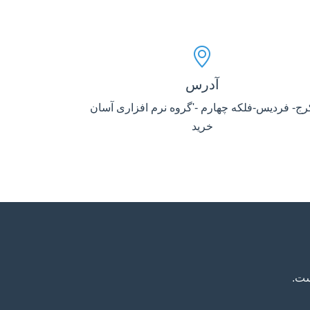
آدرس
رج- فردیس-فلکه چهارم -'گروه نرم افزاری آسان
خرید