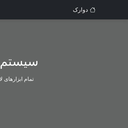
دوارک
سیستم م
تمام ابزارهای ل