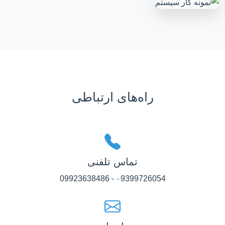
راه‌های ارتباطی
تماس تلفنی
۰9399726054 - 09923638486