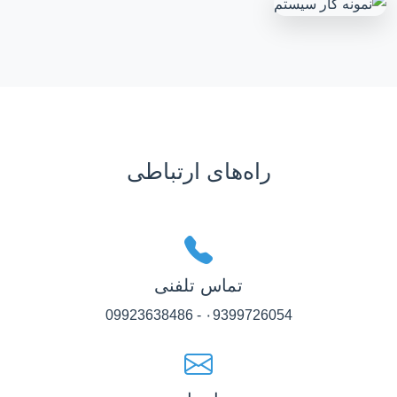
راه‌های ارتباطی
تماس تلفنی
۰9399726054 - 09923638486