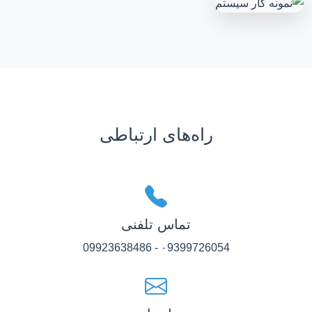
راه‌های ارتباطی
تماس تلفنی
۰9399726054 - 09923638486