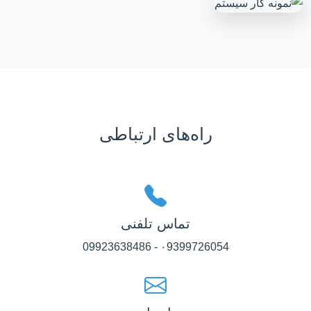
راه‌های ارتباطی
تماس تلفنی
۰9399726054 - 09923638486