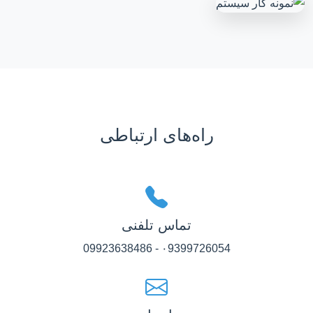
راه‌های ارتباطی
تماس تلفنی
۰9399726054 - 09923638486