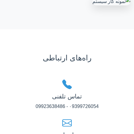
راه‌های ارتباطی
تماس تلفنی
۰9399726054 - 09923638486