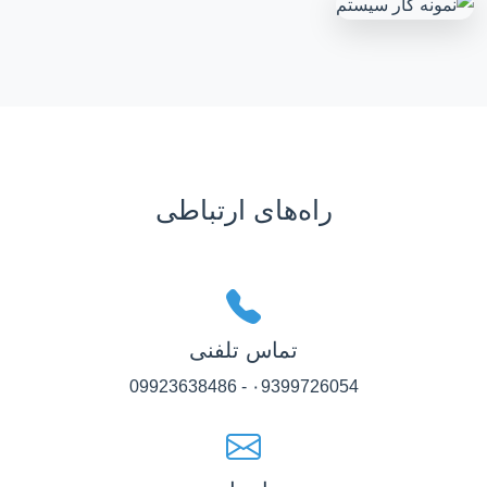
راه‌های ارتباطی
تماس تلفنی
۰9399726054 - 09923638486