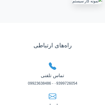
راه‌های ارتباطی
تماس تلفنی
۰9399726054 - 09923638486