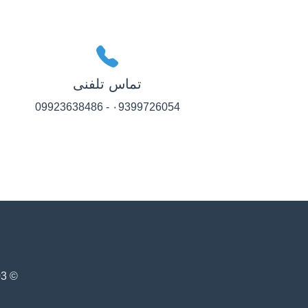
تماس تلفنی
۰9399726054 - 09923638486
© 1403 - سیستم مدیریت آگهی‌های املاک دوارک. تمامی حقوق محفوظ است.