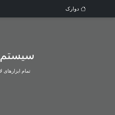
دوارک
سیستم م
تمام ابزارهای ل