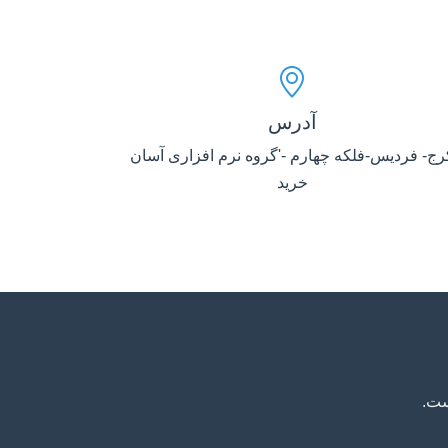
آدرس
رج- فردیس-فلکه چهارم -'گروه نرم افزاری آسان
خرید