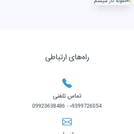
راه‌های ارتباطی
تماس تلفنی
۰9399726054 - 09923638486