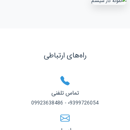
راه‌های ارتباطی
تماس تلفنی
۰9399726054 - 09923638486