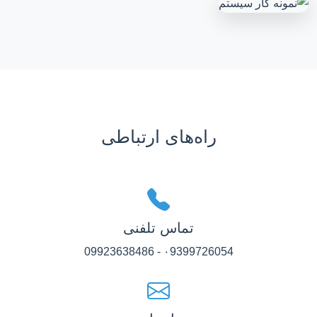
راه‌های ارتباطی
تماس تلفنی
۰9399726054 - 09923638486