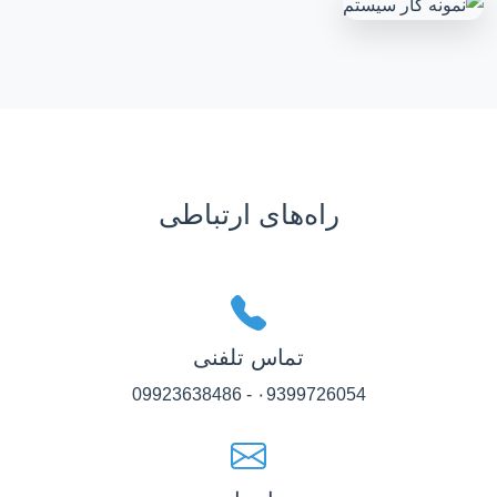
راه‌های ارتباطی
تماس تلفنی
۰9399726054 - 09923638486