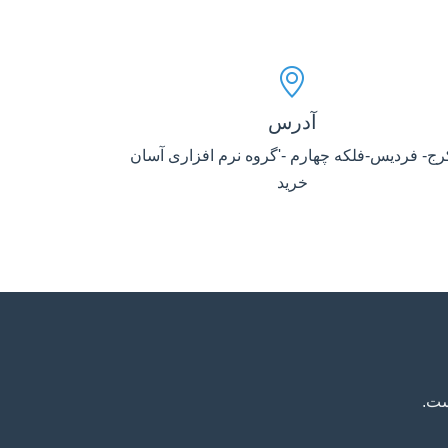
آدرس
رج- فردیس-فلکه چهارم -'گروه نرم افزاری آسان
خرید