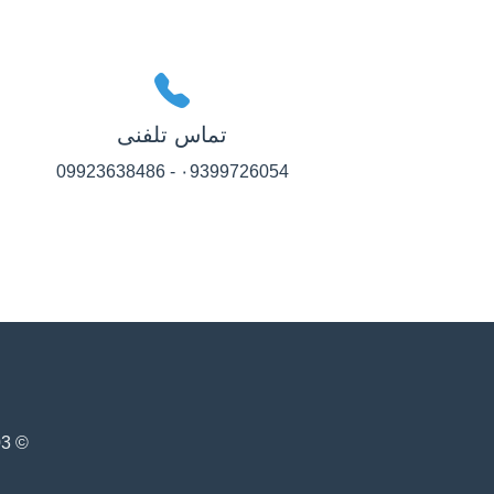
تماس تلفنی
۰9399726054 - 09923638486
© 1403 - سیستم مدیریت آگهی‌های املاک دوارک. تمامی حقوق محفوظ است.