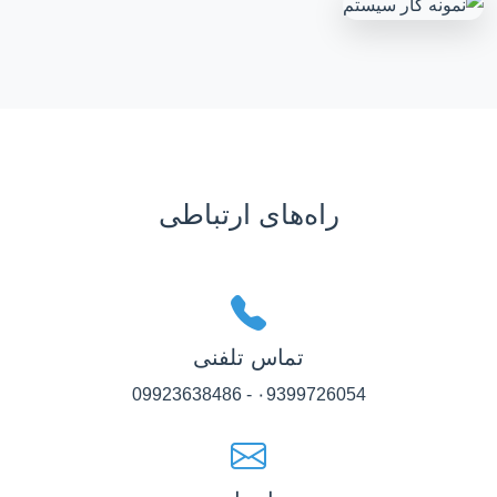
راه‌های ارتباطی
تماس تلفنی
۰9399726054 - 09923638486