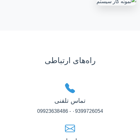
راه‌های ارتباطی
تماس تلفنی
۰9399726054 - 09923638486